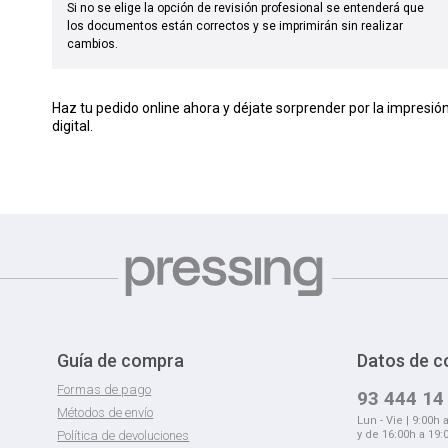
Si no se elige la opción de revisión profesional se entenderá que
los documentos están correctos y se imprimirán sin realizar
cambios.
Haz tu pedido online ahora y déjate sorprender por la impresió
digital.
Guía de compra
Datos de c
Formas de pago
93 444 14
Métodos de envío
Lun - Vie | 9:00h 
Política de devoluciones
y de 16:00h a 19: