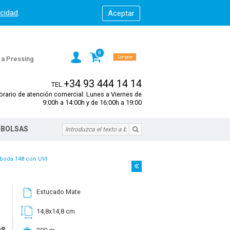
acidad
.
0
Comprar
s a Pressing
+34 93 444 14 14
TEL.
orario de atención comercial: Lunes a Viernes de
9:00h a 14:00h y de 16:00h a 19:00
 BOLSAS
 boda 148 con UVI
Estucado Mate
14,8x14,8 cm
as