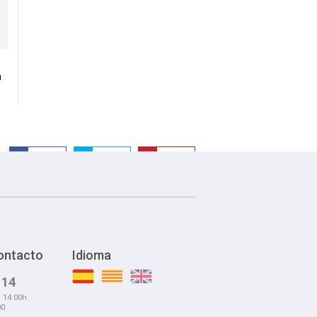
n
Facebook
Twitter
Guardar
ontacto
Idioma
 14
a 14:00h
00