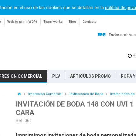
tación en el uso de las cookies que se detallan en la
politica de priv
o
Web to print (W2P)
Team works
Blog
Contacto
Enviar archivo
H
PRESIÓN COMERCIAL
PLV
ARTÍCULOS PROMO
ROPA Y
Impresión Comercial
Invitaciones de Boda
Invitaciones de
INVITACIÓN DE BODA 148 CON UVI 1
CARA
Ref. 061
Imprimimos invitaciones de boda personalizad