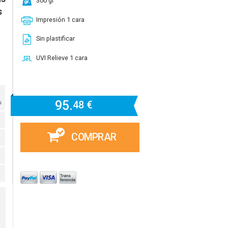
300 gr
s
Impresión 1 cara
Sin plastificar
UVI Relieve 1 cara
95.
48 €
s
COMPRAR