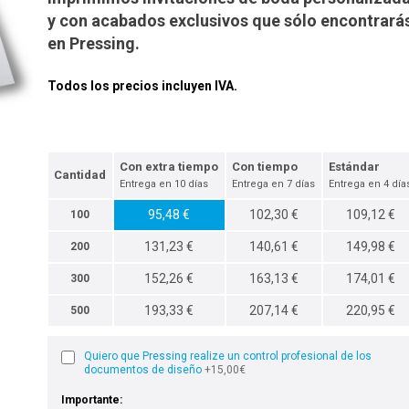
y con acabados exclusivos que sólo encontrará
en Pressing.
Todos los precios incluyen IVA.
Con extra tiempo
Con tiempo
Estándar
Cantidad
Entrega en 10 días
Entrega en 7 días
Entrega en 4 día
95,48 €
102,30 €
109,12 €
100
131,23 €
140,61 €
149,98 €
200
152,26 €
163,13 €
174,01 €
300
193,33 €
207,14 €
220,95 €
500
Quiero que Pressing realize un control profesional de los
documentos de diseño
+15,00€
Importante: