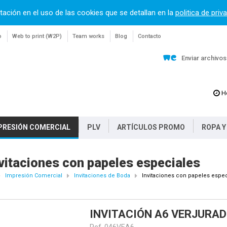
tación en el uso de las cookies que se detallan en la
politica de priv
o
Web to print (W2P)
Team works
Blog
Contacto
Enviar archivo
H
PRESIÓN COMERCIAL
PLV
ARTÍCULOS PROMO
ROPA Y
vitaciones con papeles especiales
Impresión Comercial
Invitaciones de Boda
Invitaciones con papeles espec
INVITACIÓN A6 VERJURA
Ref. 046VEA6