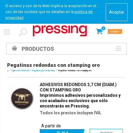
El acceso y uso de la Web implica la aceptación en el
uso de las cookies que se detallan en la
politica de
privacidad
.
0
Comprar
PRODUCTOS
Pegatinas redondas con stamping oro
Impresión Comercial
Pegatinas personalizadas
Pegatinas redondas con stamping oro
ADHESIVOS REDONDOS 3,7 CM (DIAM.)
CON STAMPING ORO
Imprimimos adhesivos personalizados y
con acabados exclusivos que sólo
encontrarás en Pressing.
Todos los precios incluyen IVA.
A partir de
76.
40 €
Ver producto