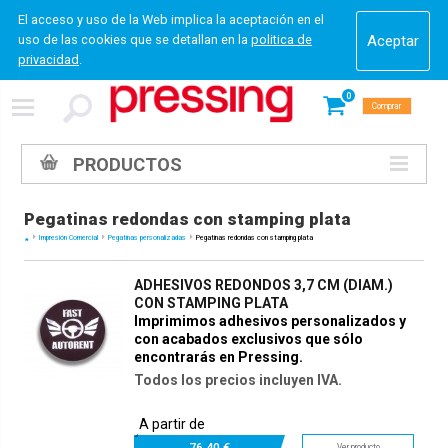
El acceso y uso de la Web implica la aceptación en el
uso de las cookies que se detallan en la
politica de
privacidad
.
0
Comprar
PRODUCTOS
Pegatinas redondas con stamping plata
Impresión Comercial
Pegatinas personalizadas
Pegatinas redondas con stamping plata
ADHESIVOS REDONDOS 3,7 CM (DIAM.)
CON STAMPING PLATA
Imprimimos adhesivos personalizados y
con acabados exclusivos que sólo
encontrarás en Pressing.
Todos los precios incluyen IVA.
A partir de
76.
40 €
Ver producto