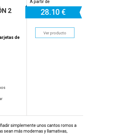
A partir de
N 2
28.
10 €
Ver producto
arjetas de
mos
ar
y añadir simplemente unos cantos romos a
tas sean más modernas y llamativas,