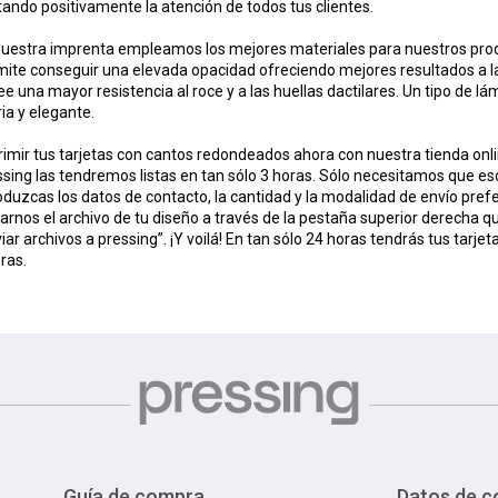
ando positivamente la atención de todos tus clientes.
nuestra imprenta empleamos los mejores materiales para nuestros prod
ite conseguir una elevada opacidad ofreciendo mejores resultados a la 
e una mayor resistencia al roce y a las huellas dactilares. Un tipo de 
ia y elegante.
imir tus tarjetas con cantos redondeados ahora con nuestra tienda onli
sing las tendremos listas en tan sólo 3 horas. Sólo necesitamos que esc
oduzcas los datos de contacto, la cantidad y la modalidad de envío pref
arnos el archivo de tu diseño a través de la pestaña superior derecha q
iar archivos a pressing”. ¡Y voilá! En tan sólo 24 horas tendrás tus tarj
eras.
Guía de compra
Datos de c