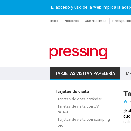
El acceso y uso de la Web implica la acep
Inicio
Nosotros
Qué hacemos
Presupuest
TARJETAS VISITA Y PAPELERÍA
IM
Tarjetas de visita
Ta
Tarjetas de visita estándar
Tarjetas de visita con UVI
¿Est
relieve
duda
Tarjetas de visita con stamping
cali
oro