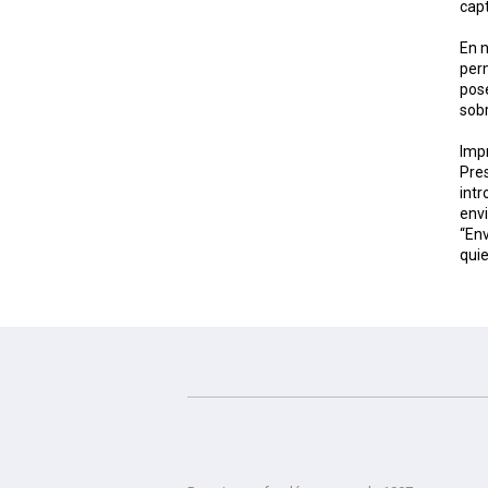
capt
En 
perm
pose
sobr
Impr
Pres
intr
envi
“Env
qui