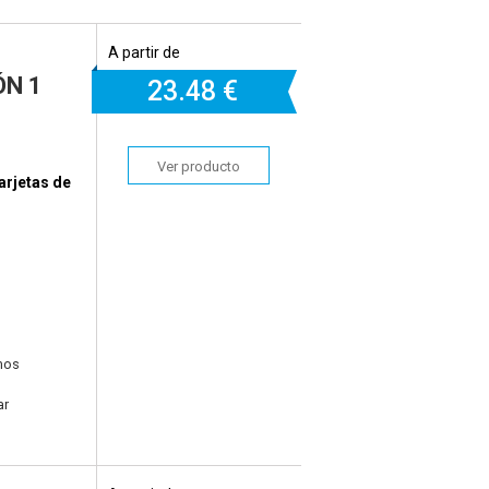
A partir de
N 1
23.
48 €
Ver producto
arjetas de
mos
ar