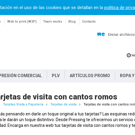
tación en el uso de las cookies que se detallan en la
politica de priv
o
Web to print (W2P)
Team works
Blog
Contacto
Enviar archivo
H
PRESIÓN COMERCIAL
PLV
ARTÍCULOS PROMO
ROPA Y
rjetas de visita con cantos romos
Tarjetas Visita y Papelería
Tarjetas de visita
Tarjetas de visita con cantos r
ás pensando en darle un toque original a tus tarjetas? Las esquinas r
 le darán un toque distintivo. Desde Pressing te ofrecemos un servicio o
dad. Encarga en nuestra web tus tarjetas de visita con cantos romos y 