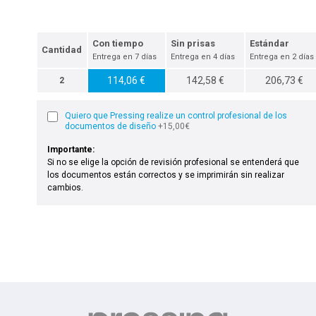
Con tiempo
Sin prisas
Estándar
Cantidad
Entrega en 7 días
Entrega en 4 días
Entrega en 2 días
114,06 €
142,58 €
206,73 €
2
Quiero que Pressing realize un control profesional de los
documentos de diseño
+15,00€
Importante:
Si no se elige la opción de revisión profesional se entenderá que
los documentos están correctos y se imprimirán sin realizar
cambios.