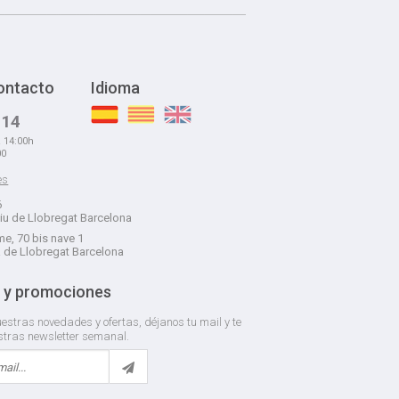
ontacto
Idioma
 14
a 14:00h
00
es
6
liu de Llobregat Barcelona
e, 70 bis nave 1
á de Llobregat Barcelona
 y promociones
estras novedades y ofertas, déjanos tu mail y te
stras newsletter semanal.