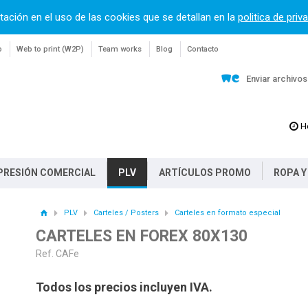
tación en el uso de las cookies que se detallan en la
politica de priv
o
Web to print (W2P)
Team works
Blog
Contacto
Enviar archivo
H
PRESIÓN COMERCIAL
PLV
ARTÍCULOS PROMO
ROPA Y
PLV
Carteles / Posters
Carteles en formato especial
CARTELES EN FOREX 80X130
Ref. CAFe
Todos los precios incluyen IVA.