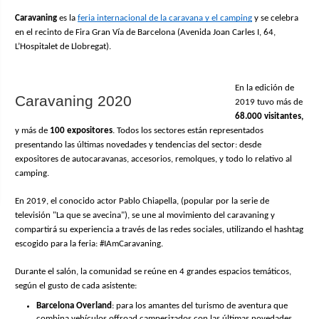
Caravaning
 es la 
feria internacional de la caravana y el camping
 y se celebra 
en el recinto de Fira Gran Vía de Barcelona (Avenida Joan Carles I, 64, 
L’Hospitalet de Llobregat). 
En la edición de 
Caravaning 2020
2019 tuvo más de 
68.000 visitantes,
y más de 
100 expositores
. Todos los sectores están representados 
presentando las últimas novedades y tendencias del sector: desde 
expositores de autocaravanas, accesorios, remolques, y todo lo relativo al 
camping.
En 2019, el conocido actor Pablo Chiapella, (popular por la serie de 
televisión "La que se avecina"), se une al movimiento del caravaning y 
compartirá su experiencia a través de las redes sociales, utilizando el hashtag 
escogido para la feria: #IAmCaravaning.
Durante el salón, la comunidad se reúne en 4 grandes espacios temáticos, 
según el gusto de cada asistente:
Barcelona Overland
: para los amantes del turismo de aventura que 
combina vehículos offroad camperizados con las últimas novedades.