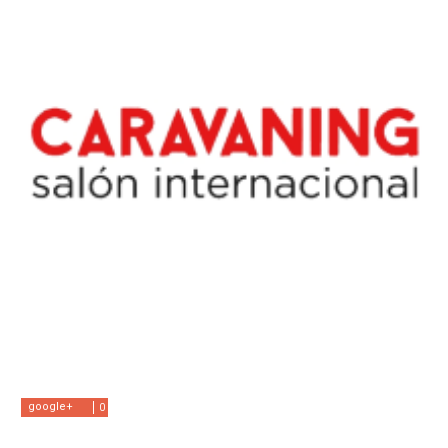
google+
0