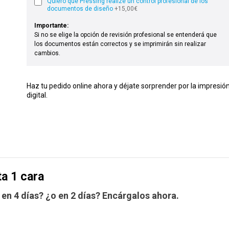
Quiero que Pressing realize un control profesional de los
documentos de diseño
+15,00€
Importante:
Si no se elige la opción de revisión profesional se entenderá que
los documentos están correctos y se imprimirán sin realizar
cambios.
Haz tu pedido online ahora y déjate sorprender por la impresió
digital.
ta 1 cara
en 4 días? ¿o en 2 días? Encárgalos ahora.