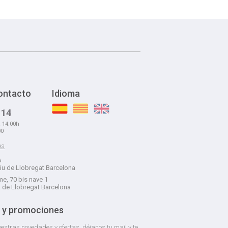
ontacto
Idioma
 14
a 14:00h
00
es
6
liu de Llobregat Barcelona
e, 70 bis nave 1
á de Llobregat Barcelona
 y promociones
estras novedades y ofertas, déjanos tu mail y te