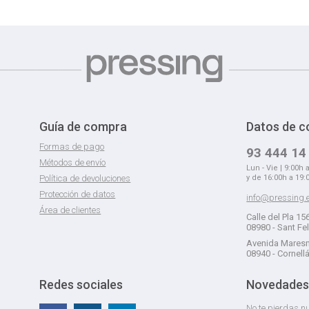
Guía de compra
Datos de c
Formas de pago
93 444 14
Métodos de envío
Lun - Vie | 9:00h 
Política de devoluciones
y de 16:00h a 19:
Protección de datos
info@pressing.
Área de clientes
Calle del Pla 15
08980 - Sant Fe
Avenida Maresm
08940 - Cornell
Redes sociales
Novedades
No te pierdas nu