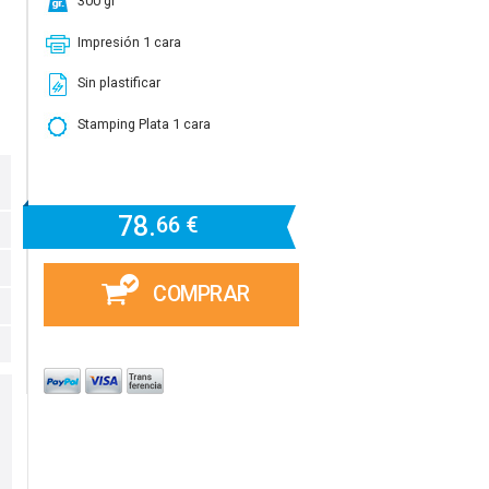
300 gr
Impresión 1 cara
Sin plastificar
Stamping Plata 1 cara
78.
66 €
COMPRAR