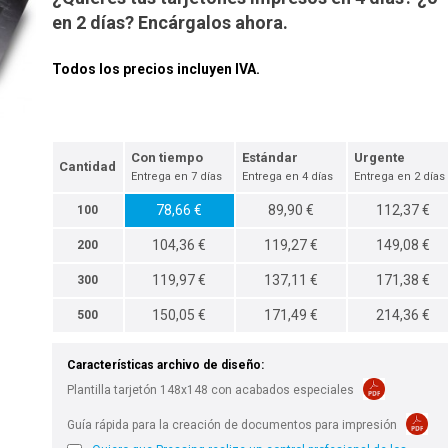
en 2 días? Encárgalos ahora.
Todos los precios incluyen IVA.
Con tiempo
Estándar
Urgente
Cantidad
Entrega en 7 días
Entrega en 4 días
Entrega en 2 días
78,66 €
89,90 €
112,37 €
100
104,36 €
119,27 €
149,08 €
200
119,97 €
137,11 €
171,38 €
300
150,05 €
171,49 €
214,36 €
500
Características archivo de diseño:
Plantilla tarjetón 148x148 con acabados especiales
Guía rápida para la creación de documentos para impresión