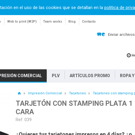
tación en el uso de las cookies que se detallan en la
politica de priv
o
Web to print (W2P)
Team works
Blog
Contacto
Enviar archivo
H
PRESIÓN COMERCIAL
PLV
ARTÍCULOS PROMO
ROPA Y
Impresión Comercial
Tarjetones
Tarjetones con stamping p
TARJETÓN CON STAMPING PLATA 1
CARA
Ref. 039
¿Quieres tus tarjetones impresos en 4 días? ¿o