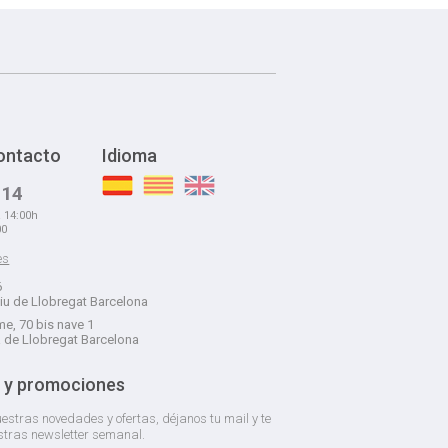
ontacto
Idioma
 14
a 14:00h
00
es
6
liu de Llobregat Barcelona
e, 70 bis nave 1
á de Llobregat Barcelona
 y promociones
estras novedades y ofertas, déjanos tu mail y te
stras newsletter semanal.