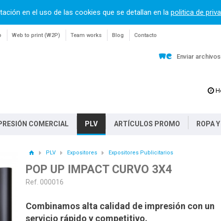
tación en el uso de las cookies que se detallan en la
politica de priv
o
Web to print (W2P)
Team works
Blog
Contacto
Enviar archivo
H
PRESIÓN COMERCIAL
PLV
ARTÍCULOS PROMO
ROPA Y
PLV
Expositores
Expositores Publicitarios
POP UP IMPACT CURVO 3X4
Ref. 000016
Combinamos alta calidad de impresión con un
servicio rápido y competitivo.