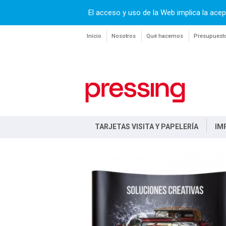
El acceso y uso de la Web implica la acep
Inicio
Nosotros
Qué hacemos
Presupuest
TARJETAS VISITA Y PAPELERÍA
IM