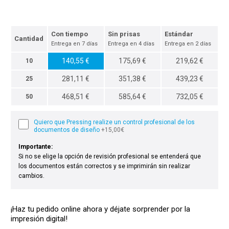
Con tiempo
Sin prisas
Estándar
Cantidad
Entrega en 7 días
Entrega en 4 días
Entrega en 2 días
140,55 €
175,69 €
219,62 €
10
281,11 €
351,38 €
439,23 €
25
468,51 €
585,64 €
732,05 €
50
Quiero que Pressing realize un control profesional de los
documentos de diseño
+15,00€
Importante:
Si no se elige la opción de revisión profesional se entenderá que
los documentos están correctos y se imprimirán sin realizar
cambios.
¡Haz tu pedido online ahora y déjate sorprender por la
impresión digital!