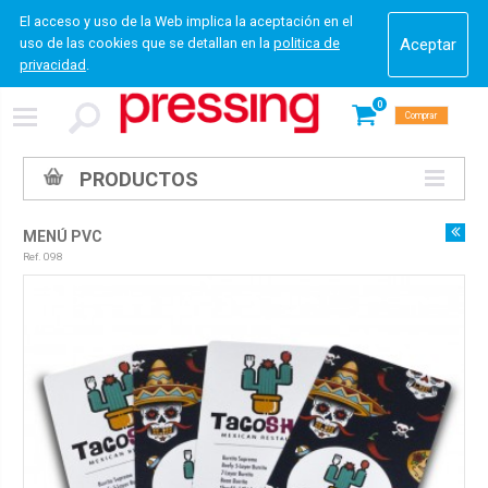
El acceso y uso de la Web implica la aceptación en el
uso de las cookies que se detallan en la
politica de
privacidad
.
0
Comprar
PRODUCTOS
MENÚ PVC
Ref. 098