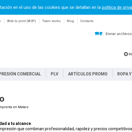
tación en el uso de las cookies que se detallan en la
politica de priv
o
Web to print (W2P)
Team works
Blog
Contacto
Enviar archivo
H
PRESIÓN COMERCIAL
PLV
ARTÍCULOS PROMO
ROPA Y
o
mprenta en Mataro
dad a tu alcance
mpresión que combinan profesionalidad, rapidez y precios competitivo