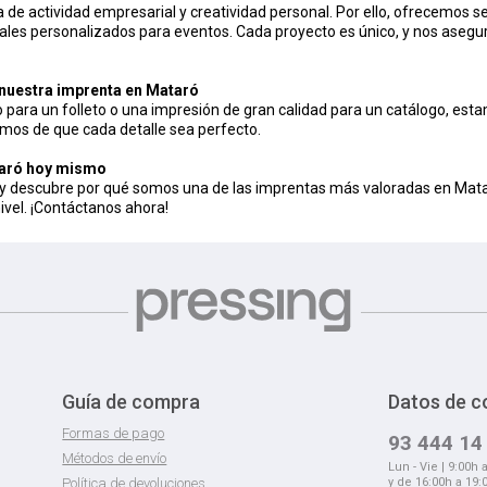
e actividad empresarial y creatividad personal. Por ello, ofrecemos se
les personalizados para eventos. Cada proyecto es único, y nos asegu
 nuestra imprenta en Mataró
 para un folleto o una impresión de gran calidad para un catálogo, est
gamos de que cada detalle sea perfecto.
taró hoy mismo
y descubre por qué somos una de las imprentas más valoradas en Mataró
ivel. ¡Contáctanos ahora!
Guía de compra
Datos de c
Formas de pago
93 444 14
Métodos de envío
Lun - Vie | 9:00h 
Política de devoluciones
y de 16:00h a 19: