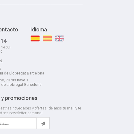
ontacto
Idioma
 14
a 14:00h
00
es
6
liu de Llobregat Barcelona
e, 70 bis nave 1
á de Llobregat Barcelona
 y promociones
estras novedades y ofertas, déjanos tu mail y te
stras newsletter semanal.