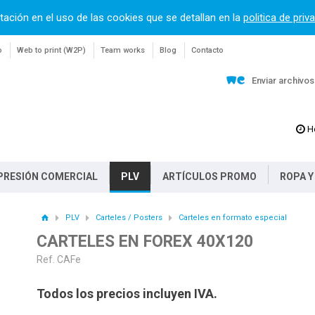
tación en el uso de las cookies que se detallan en la
politica de priv
o
Web to print (W2P)
Team works
Blog
Contacto
Enviar archivo
H
PRESIÓN COMERCIAL
PLV
ARTÍCULOS PROMO
ROPA Y
PLV
Carteles / Posters
Carteles en formato especial
CARTELES EN FOREX 40X120
Ref. CAFe
Todos los precios incluyen IVA.