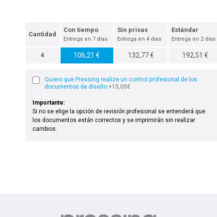
Con tiempo
Sin prisas
Estándar
Cantidad
Entrega en 7 días
Entrega en 4 días
Entrega en 2 días
106,21 €
132,77 €
192,51 €
4
Quiero que Pressing realize un control profesional de los
documentos de diseño
+15,00€
Importante:
Si no se elige la opción de revisión profesional se entenderá que
los documentos están correctos y se imprimirán sin realizar
cambios.