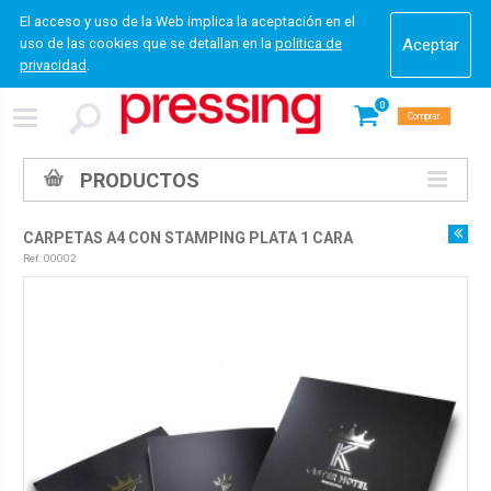
El acceso y uso de la Web implica la aceptación en el
uso de las cookies que se detallan en la
politica de
privacidad
.
0
Comprar
PRODUCTOS
CARPETAS A4 CON STAMPING PLATA 1 CARA
Ref. 00002