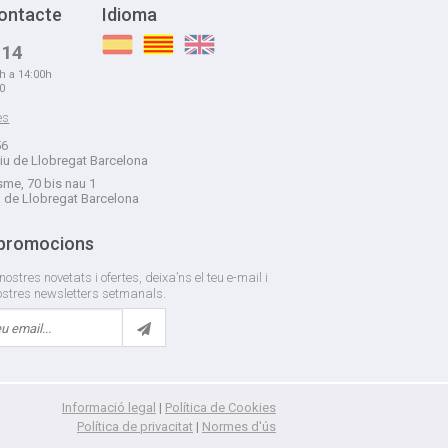
ontacte
Idioma
 14
0h a 14:00h
00
es
56
liu de Llobregat Barcelona
me, 70 bis nau 1
à de Llobregat Barcelona
 promocions
nostres novetats i ofertes, deixa’ns el teu e-mail i
nostres newsletters setmanals.
Informació legal
|
Política de Cookies
Política de privacitat
|
Normes d'ús