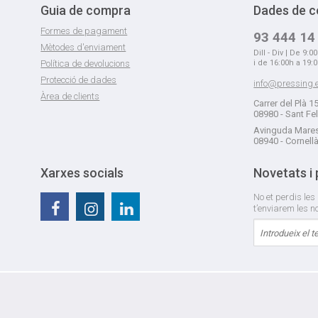
Guia de compra
Dades de c
Formes de pagament
93 444 14
Mètodes d'enviament
Dill - Div | De 9:0
Política de devolucions
i de 16:00h a 19:
Protecció de dades
info@pressing.
Àrea de clients
Carrer del Plà 1
08980 - Sant Fe
Avinguda Mares
08940 - Cornell
Xarxes socials
Novetats i
No et perdis les 
t’enviarem les 