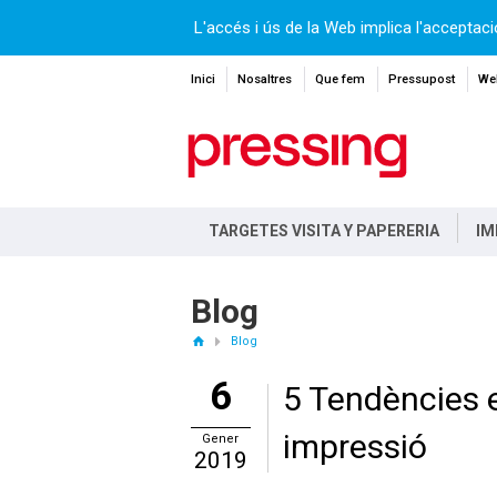
L'accés i ús de la Web implica l'acceptaci
Inici
Nosaltres
Que fem
Pressupost
Web
TARGETES VISITA Y PAPERERIA
IM
Blog
Blog
6
5 Tendències e
impressió
Gener
2019