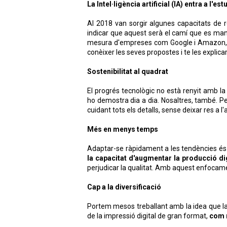
La Intel·ligència artificial (IA) entra a l'est
Al 2018 van sorgir algunes capacitats de 
indicar que aquest serà el camí que es man
mesura d'empreses com Google i Amazon, i 
conèixer les seves propostes i te les explica
Sostenibilitat al quadrat
El progrés tecnològic no està renyit amb l
ho demostra dia a dia. Nosaltres, també. Per
cuidant tots els detalls, sense deixar res a l'
Més en menys temps
Adaptar-se ràpidament a les tendències és
la capacitat d'augmentar la producció di
perjudicar la qualitat. Amb aquest enfocam
Cap a la diversificació
Portem mesos treballant amb la idea que la d
de la impressió digital de gran format,
com m