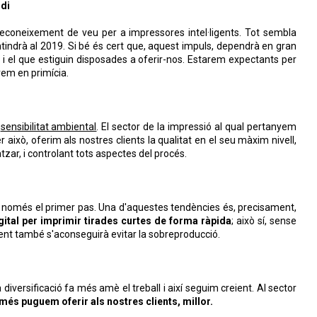
udi
reconeixement de veu per a impressores intel·ligents. Tot sembla
tindrà al 2019. Si bé és cert que, aquest impuls, dependrà en gran
el que estiguin disposades a oferir-nos. Estarem expectants per
rem en primícia.
a
sensibilitat ambiental
. El sector de la impressió al qual pertanyem
 això, oferim als nostres clients la qualitat en el seu màxim nivell,
atzar, i controlant tots aspectes del procés.
 només el primer pas. Una d'aquestes tendències és, precisament,
gital per imprimir tirades curtes de forma ràpida
; això sí, sense
ent també s'aconseguirà evitar la sobreproducció.
iversificació fa més amè el treball i així seguim creient. Al sector
és puguem oferir als nostres clients, millor.