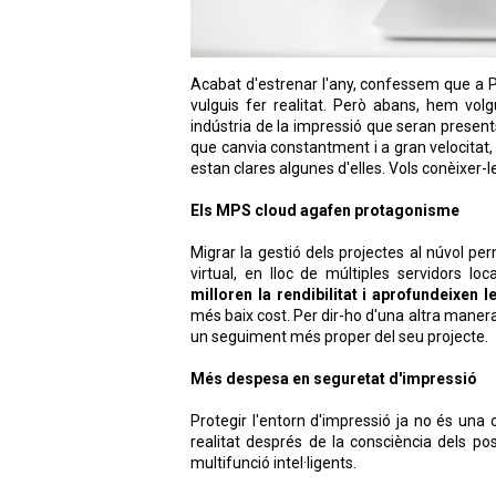
Acabat d'estrenar l'any, confessem que a 
vulguis fer realitat. Però abans, hem volg
indústria de la impressió que seran presen
que canvia constantment i a gran velocitat,
estan clares algunes d'elles. Vols conèixer-l
Els MPS cloud agafen protagonisme
Migrar la gestió dels projectes al núvol per
virtual, en lloc de múltiples servidors l
milloren la rendibilitat i aprofundeixen 
més baix cost. Per dir-ho d'una altra manera,
un seguiment més proper del seu projecte.
Més despesa en seguretat d'impressió
Protegir l'entorn d'impressió ja no és una
realitat després de la consciència dels po
multifunció intel·ligents.