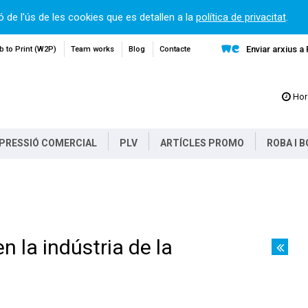
ó de l'ús de les cookies que es detallen a la
política de privacitat
.
Enviar arxius a
 to Print (W2P)
Team works
Blog
Contacte
Hor
PRESSIÓ COMERCIAL
PLV
ARTÍCLES PROMO
ROBA I 
n la indústria de la