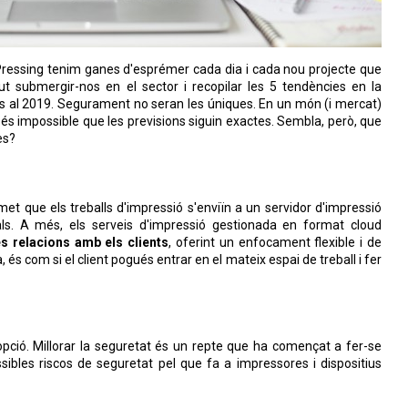
Pressing tenim ganes d'esprémer cada dia i cada nou projecte que
ut submergir-nos en el sector i recopilar les 5 tendències en la
ts al 2019. Segurament no seran les úniques. En un món (i mercat)
 és impossible que les previsions siguin exactes. Sembla, però, que
es?
met que els treballs d'impressió s'enviïn a un servidor d'impressió
ocals. A més, els serveis d'impressió gestionada en format cloud
les relacions amb els clients
, oferint un enfocament flexible i de
 és com si el client pogués entrar en el mateix espai de treball i fer
 opció. Millorar la seguretat és un repte que ha començat a fer-se
ssibles riscos de seguretat pel que fa a impressores i dispositius