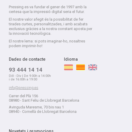
Pressing es va fundar el gener de 1997 amb la
certesa que la impressió digital seria el futur.
El nostre valor afegit és la possibilitat de fer
tirades curtes, personalitzades, i amb acabats
exclusius gràcies a la nostra constant aposta per
la innovació tecnològica.
El nostre lema: si pots imaginar-ho, nosaltres
podem imprimir-ho!
Dades de contacte
Idioma
93 444 14 14
Dill - Div | De 9:00h a 14:00h
i de 16:00h a 19:00
info@pressing.es
Carrer del Plà 156
08980 - Sant Feliu de Llobregat Barcelona
Avinguda Maresme, 70 bis nau 1
08940 - Cornellà de Llobregat Barcelona
Novetats i promocions