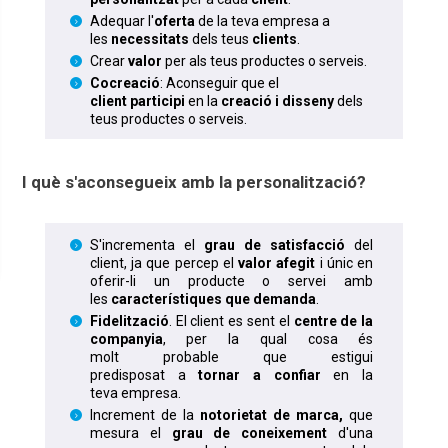
Adequar l'
oferta
de la teva empresa a
les
necessitats
dels teus
clients
.
Crear
valor
per als teus productes o serveis.
Cocreació
: Aconseguir que el
client participi
en la
creació i
disseny
dels
teus productes o serveis.
I què s'aconsegueix amb la personalització?
S'incrementa el
grau
de satisfacció
del
client, ja que percep el
valor afegit
i únic en
oferir-li un producte o servei amb
les
característiques que demanda
.
Fidelització
. El client es sent el
centre de la
companyia
, per la qual cosa és
molt probable que estigui
predisposat a
tornar a confiar
en la
teva empresa.
Increment de la
notorietat de marca,
que
mesura el
grau de coneixement
d'una