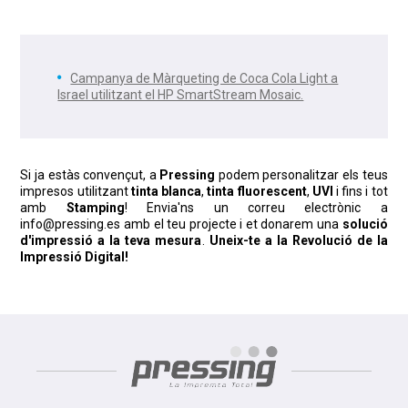
Campanya de Màrqueting de Coca Cola Light a
Israel utilitzant el HP SmartStream Mosaic.
Si ja estàs convençut, a
Pressing
podem personalitzar els teus
impresos utilitzant
tinta blanca
,
tinta fluorescent
,
UVI
i fins i tot
amb
Stamping
! Envia'ns un correu electrònic a
info@pressing.es amb el teu projecte i et donarem una
solució
d'impressió
a la teva mesura
.
Uneix-te a la Revolució de la
Impressió Digital!