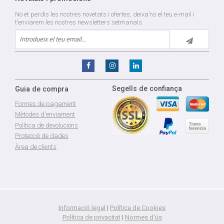
No et perdis les nostres novetats i ofertes, deixa’ns el teu e-mail i
t’enviarem les nostres newsletters setmanals.
Segells de confiança
Guia de compra
Formes de pagament
Mètodes d'enviament
Política de devolucions
Protecció de dades
Àrea de clients
Informació legal
|
Política de Cookies
Política de privacitat
|
Normes d'ús