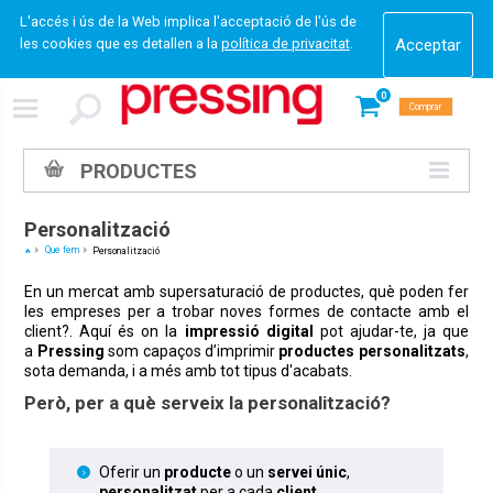
L'accés i ús de la Web implica l'acceptació de l'ús de
les cookies que es detallen a la
política de privacitat
.
0
Comprar
PRODUCTES
Personalització
Que fem
Personalització
En un mercat amb supersaturació de productes, què poden fer
les empreses per a trobar noves formes de contacte amb el
client?. Aquí és on la
impressió digital
pot ajudar-te, ja que
a
Pressing
som capaços d’imprimir
productes personalitzats
,
sota demanda, i a més amb tot tipus d'acabats.
Però, per a què serveix la personalització?
Oferir un
producte
o un
servei
únic
,
personalitzat
per a cada
client
.