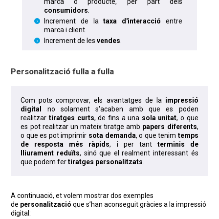
marca o producte, per part dels
consumidors
.
Increment de la
taxa d'interacció
entre
marca i client.
Increment de les
vendes
.
Personalització fulla a fulla
Com pots comprovar, els avantatges de la
impressió
digital
no solament s'acaben amb que es poden
realitzar
tiratges curts
, de fins a una
sola unitat
, o que
es pot realitzar un mateix tiratge amb
papers diferents
,
o que es pot imprimir
sota demanda
, o que tenim
temps
de resposta més ràpids
, i per tant
terminis de
lliurament reduïts
, sinó que el realment interessant és
que podem fer
tiratges personalitzats
.
A continuació, et volem mostrar dos exemples
de
personalització
que s’han aconseguit gràcies a la impressió
digital: