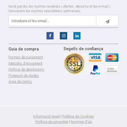
No et perdis les nostres novetats i ofertes, deixa’ns el teu e-mail i
t’enviarem les nostres newsletters setmanals.
Segells de confiança
Guia de compra
Formes de pagament
Mètodes d'enviament
Política de devolucions
Protecció de dades
Àrea de clients
Informació legal
|
Política de Cookies
Política de privacitat
|
Normes d'ús