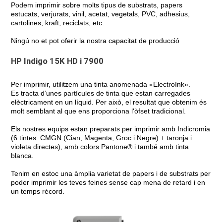
Podem imprimir sobre molts tipus de substrats, papers
estucats, verjurats, vinil, acetat, vegetals, PVC, adhesius,
cartolines, kraft, reciclats, etc.
Ningú no et pot oferir la nostra capacitat de producció
HP Indigo 15K HD i 7900
Per imprimir, utilitzem una tinta anomenada «ElectroInk».
Es tracta d’unes partícules de tinta que estan carregades
elèctricament en un líquid. Per això, el resultat que obtenim és
molt semblant al que ens proporciona l'òfset tradicional.
Els nostres equips estan preparats per imprimir amb Indicromia
(6 tintes: CMGN (Cian, Magenta, Groc i Negre) + taronja i
violeta directes), amb colors Pantone® i també amb tinta
blanca.
Tenim en estoc una àmplia varietat de papers i de substrats per
poder imprimir les teves feines sense cap mena de retard i en
un temps rècord.