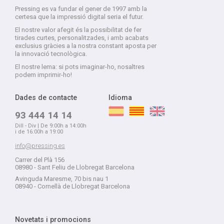
Pressing es va fundar el gener de 1997 amb la
certesa que la impressió digital seria el futur.
El nostre valor afegit és la possibilitat de fer
tirades curtes, personalitzades, i amb acabats
exclusius gràcies a la nostra constant aposta per
la innovació tecnològica.
El nostre lema: si pots imaginar-ho, nosaltres
podem imprimir-ho!
Dades de contacte
Idioma
93 444 14 14
Dill - Div | De 9:00h a 14:00h
i de 16:00h a 19:00
info@pressing.es
Carrer del Plà 156
08980 - Sant Feliu de Llobregat Barcelona
Avinguda Maresme, 70 bis nau 1
08940 - Cornellà de Llobregat Barcelona
Novetats i promocions