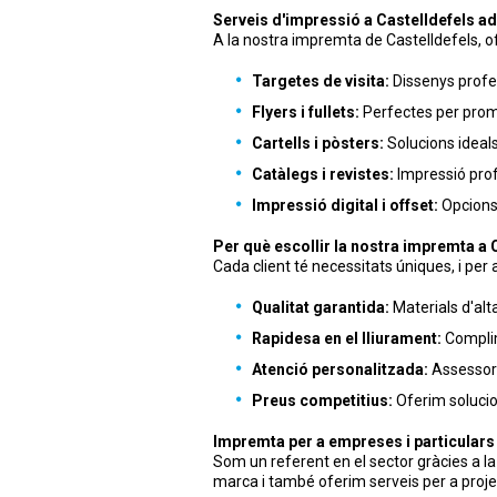
Serveis d'impressió a Castelldefels ad
A la nostra impremta de Castelldefels, of
Targetes de visita:
Dissenys profes
Flyers i fullets:
Perfectes per prom
Cartells i pòsters:
Solucions ideals
Catàlegs i revistes:
Impressió prof
Impressió digital i offset:
Opcions 
Per què escollir la nostra impremta a 
Cada client té necessitats úniques, i per
Qualitat garantida:
Materials d'al
Rapidesa en el lliurament:
Complim
Atenció personalitzada:
Assessora
Preus competitius:
Oferim solucio
Impremta per a empreses i particulars 
Som un referent en el sector gràcies a l
marca i també oferim serveis per a proje