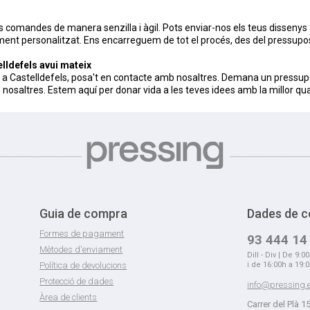
s comandes de manera senzilla i àgil. Pots enviar-nos els teus dissenys a
ent personalitzat. Ens encarreguem de tot el procés, des del pressupost 
lldefels avui mateix
ió a Castelldefels, posa't en contacte amb nosaltres. Demana un pressu
osaltres. Estem aquí per donar vida a les teves idees amb la millor quali
Guia de compra
Dades de c
Formes de pagament
93 444 14
Mètodes d'enviament
Dill - Div | De 9:0
Política de devolucions
i de 16:00h a 19:
Protecció de dades
info@pressing.
Àrea de clients
Carrer del Plà 1