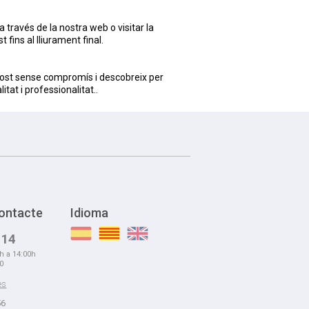
 través de la nostra web o visitar la
fins al lliurament final.
post sense compromís i descobreix per
tat i professionalitat..
ontacte
Idioma
 14
0h a 14:00h
00
es
56