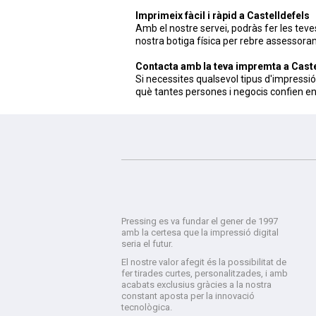
Imprimeix fàcil i ràpid a
Castelldefels
Amb el nostre servei, podràs fer les teve
nostra botiga física per rebre assessoram
Contacta amb la teva impremta a Caste
Si necessites qualsevol tipus d'impress
què tantes persones i negocis confien en n
Pressing es va fundar el gener de 1997
amb la certesa que la impressió digital
seria el futur.
El nostre valor afegit és la possibilitat de
fer tirades curtes, personalitzades, i amb
acabats exclusius gràcies a la nostra
constant aposta per la innovació
tecnològica.