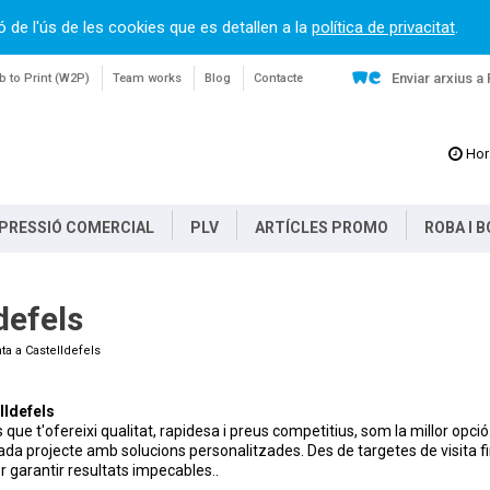
ó de l'ús de les cookies que es detallen a la
política de privacitat
.
Enviar arxius a
 to Print (W2P)
Team works
Blog
Contacte
Hor
PRESSIÓ COMERCIAL
PLV
ARTÍCLES PROMO
ROBA I 
defels
ta a Castelldefels
lldefels
ue t'ofereixi qualitat, rapidesa i preus competitius, som la millor opció
ada projecte amb solucions personalitzades. Des de targetes de visita f
r garantir resultats impecables..