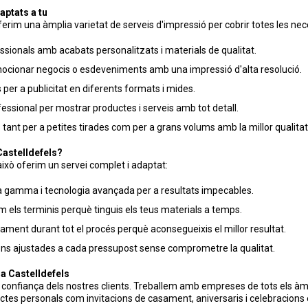
aptats a tu
erim una àmplia varietat de serveis d'impressió per cobrir totes les nec
sionals amb acabats personalitzats i materials de qualitat.
ocionar negocis o esdeveniments amb una impressió d'alta resolució.
 per a publicitat en diferents formats i mides.
essional per mostrar productes i serveis amb tot detall.
tant per a petites tirades com per a grans volums amb la millor qualitat
Castelldefels?
 això oferim un servei complet i adaptat:
ta gamma i tecnologia avançada per a resultats impecables.
 els terminis perquè tinguis els teus materials a temps.
ment durant tot el procés perquè aconsegueixis el millor resultat.
ns ajustades a cada pressupost sense comprometre la qualitat.
a Castelldefels
a confiança dels nostres clients. Treballem amb empreses de tots els àm
ctes personals com invitacions de casament, aniversaris i celebracions 