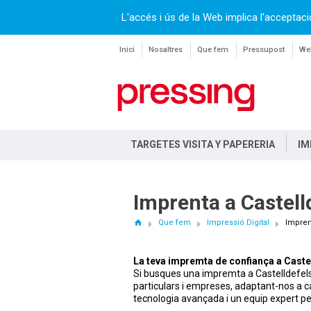
L'accés i ús de la Web implica l'acceptaci
Inici
Nosaltres
Que fem
Pressupost
Web
TARGETES VISITA Y PAPERERIA
IM
Imprenta a Castell
Que fem
Impressió Digital
Impren
La teva impremta de confiança a Caste
Si busques una impremta a Castelldefels q
particulars i empreses, adaptant-nos a c
tecnologia avançada i un equip expert pe