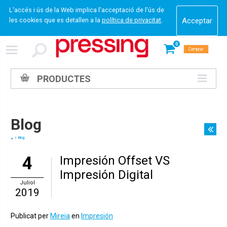
L'accés i ús de la Web implica l'acceptació de l'ús de
les cookies que es detallen a la
política de privacitat
.
0
Comprar
PRODUCTES
Blog
Blog
4
Impresión Offset VS
Impresión Digital
Juliol
2019
Publicat per
Mireia
en
Impresión