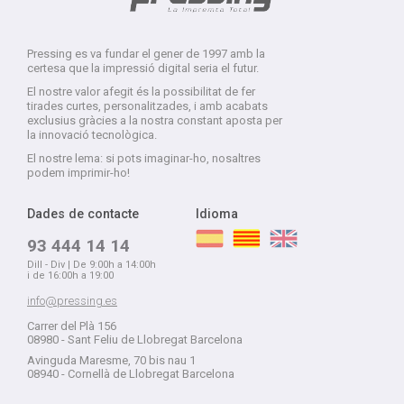
Pressing es va fundar el gener de 1997 amb la
certesa que la impressió digital seria el futur.
El nostre valor afegit és la possibilitat de fer
tirades curtes, personalitzades, i amb acabats
exclusius gràcies a la nostra constant aposta per
la innovació tecnològica.
El nostre lema: si pots imaginar-ho, nosaltres
podem imprimir-ho!
Dades de contacte
Idioma
93 444 14 14
Dill - Div | De 9:00h a 14:00h
i de 16:00h a 19:00
info@pressing.es
Carrer del Plà 156
08980 - Sant Feliu de Llobregat Barcelona
Avinguda Maresme, 70 bis nau 1
08940 - Cornellà de Llobregat Barcelona