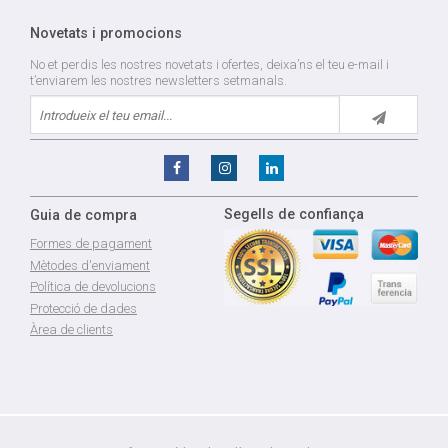
Novetats i promocions
No et perdis les nostres novetats i ofertes, deixa’ns el teu e-mail i
t’enviarem les nostres newsletters setmanals.
Segells de confiança
Guia de compra
Formes de pagament
Mètodes d'enviament
Política de devolucions
Protecció de dades
Àrea de clients