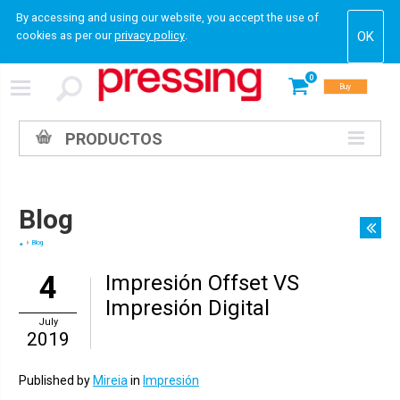
By accessing and using our website, you accept the use of
cookies as per our
privacy policy
.
0
Buy
PRODUCTOS
Blog
Blog
4
Impresión Offset VS
Impresión Digital
July
2019
Published by
Mireia
in
Impresión