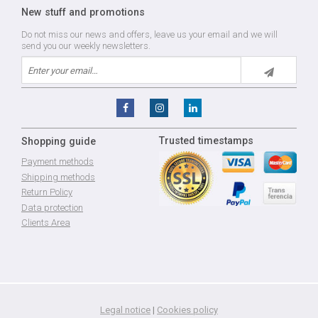
New stuff and promotions
Do not miss our news and offers, leave us your email and we will
send you our weekly newsletters.
Trusted timestamps
Shopping guide
Payment methods
Shipping methods
Return Policy
Data protection
Clients Area
Legal notice
|
Cookies policy