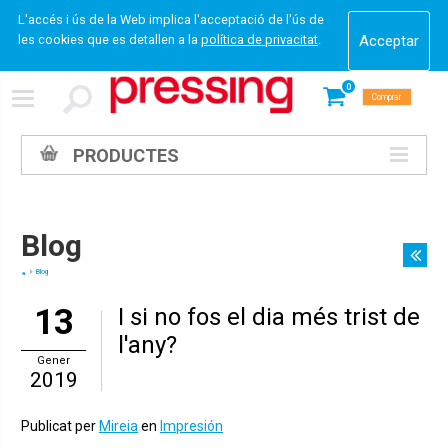
L'accés i ús de la Web implica l'acceptació de l'ús de
les cookies que es detallen a la
política de privacitat
.
0
Comprar
PRODUCTES
Blog
Blog
13
I si no fos el dia més trist de
l'any?
Gener
2019
Publicat per
Mireia
en
Impresión