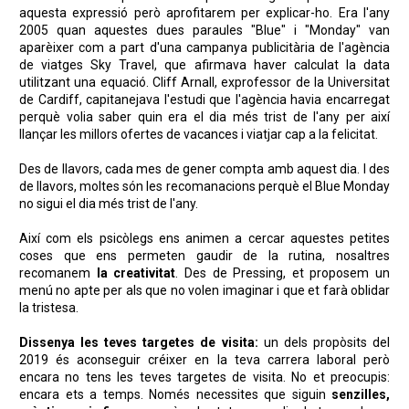
aquesta expressió però aprofitarem per explicar-ho. Era l'any
2005 quan aquestes dues paraules "Blue" i "Monday" van
aparèixer com a part d'una campanya publicitària de l'agència
de viatges Sky Travel, que afirmava haver calculat la data
utilitzant una equació. Cliff Arnall, exprofessor de la Universitat
de Cardiff, capitanejava l'estudi que l'agència havia encarregat
perquè volia saber quin era el dia més trist de l'any per així
llançar les millors ofertes de vacances i viatjar cap a la felicitat.
Des de llavors, cada mes de gener compta amb aquest dia. I des
de llavors, moltes són les recomanacions perquè el Blue Monday
no sigui el dia més trist de l'any.
Així com els psicòlegs ens animen a cercar aquestes petites
coses que ens permeten gaudir de la rutina, nosaltres
recomanem
la creativitat
. Des de Pressing, et proposem un
menú no apte per als que no volen imaginar i que et farà oblidar
la tristesa.
Dissenya les teves targetes de visita:
un dels propòsits del
2019 és aconseguir créixer en la teva carrera laboral però
encara no tens les teves targetes de visita. No et preocupis:
encara ets a temps. Només necessites que siguin
senzilles,