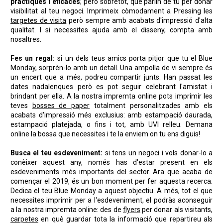
pràctiques i eficaces
; però sobretot, que parlin de tu per donar
visibilitat al teu negoci. Imprimeix còmodament a Pressing les
targetes de visita
però sempre amb acabats d'impressió d'alta
qualitat. I si necessites ajuda amb el disseny, compta amb
nosaltres.
Fes un regal:
si un dels teus amics porta pitjor que tu el Blue
Monday, sorprèn-lo amb un detall. Una ampolla de vi sempre és
un encert que a més, podreu compartir junts. Han passat les
dates nadalenques però es pot seguir celebrant l'amistat i
brindant per ella. A la nostra impremta online pots imprimir les
teves
bosses de paper
totalment personalitzades amb els
acabats d'impressió més exclusius: amb estampació daurada,
estampació platejada, o fins i tot, amb UVI relleu. Demana
online la bossa que necessites i te la enviem on tu ens diguis!
Busca el teu esdeveniment:
si tens un negoci i vols donar-lo a
conèixer aquest any, només has d'estar present en els
esdeveniments més importants del sector. Ara que acaba de
començar el 2019, és un bon moment per fer aquesta recerca.
Dedica el teu Blue Monday a aquest objectiu. A més, tot el que
necessites imprimir per a l'esdeveniment, el podràs aconseguir
a la nostra impremta online: des de
flyers
per donar als visitants,
carpetes
en què guardar tota la informació que repartireu als