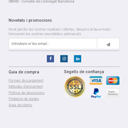
08940 - Cornellà de Llobregat Barcelona
Novetats i promocions
No et perdis les nostres novetats i ofertes, deixa’ns el teu e-mail i
t’enviarem les nostres newsletters setmanals.
Segells de confiança
Guia de compra
Formes de pagament
Mètodes d'enviament
Política de devolucions
Protecció de dades
Àrea de clients