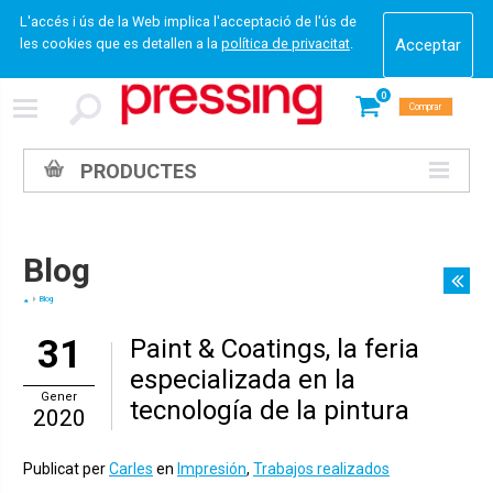
L'accés i ús de la Web implica l'acceptació de l'ús de
les cookies que es detallen a la
política de privacitat
.
0
Comprar
PRODUCTES
Blog
Blog
31
Paint & Coatings, la feria
especializada en la
Gener
tecnología de la pintura
2020
Publicat per
Carles
en
Impresión
,
Trabajos realizados