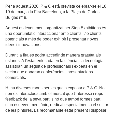
Per a aquest 2020, P & C està prevista celebrar-se el 18 i 
19 de març a la Fira Barcelona, a la Plaça de Carles 
Buïgas nº 8.
Aquest esdeveniment organitzat per Step Exhibitions és 
una oportunitat d'interaccionar amb clients i / o clients 
potencials a més de poder exhibir i presentar noves 
idees i innovacions.
Durant la fira es podrà accedir de manera gratuïta als 
estands. A l'estar enfocada en la ciència i la tecnologia 
assistiran un seguit de professionals i experts en el 
sector que donaran conferències i presentacions 
comercials. 
Hi ha diverses raons per les quals exposar a P & C. No 
només interactues amb el mercat que t'interessa i reps 
feedback de la seva part, sinó que també formes part 
d'un esdeveniment únic, dedicat especialment a el sector 
de les pintures. És recomanable estar present i disposar 