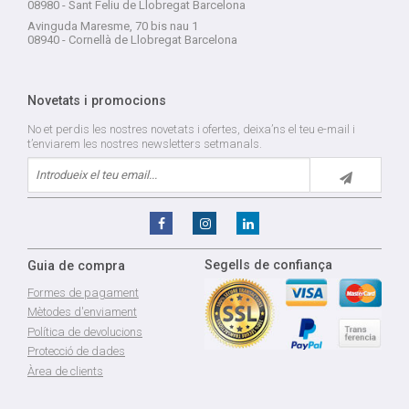
08980 - Sant Feliu de Llobregat Barcelona
Avinguda Maresme, 70 bis nau 1
08940 - Cornellà de Llobregat Barcelona
Novetats i promocions
No et perdis les nostres novetats i ofertes, deixa’ns el teu e-mail i
t’enviarem les nostres newsletters setmanals.
Segells de confiança
Guia de compra
Formes de pagament
Mètodes d'enviament
Política de devolucions
Protecció de dades
Àrea de clients