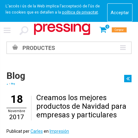
L'accés i ús de la Web implica l'acceptació de l'ús de
les cookies que es detallen a la
política de privacitat
.
0
Comprar
PRODUCTES
Blog
Blog
18
Creamos los mejores
productos de Navidad para
Novembre
empresas y particulares
2017
Publicat per
Carles
en
Impresión