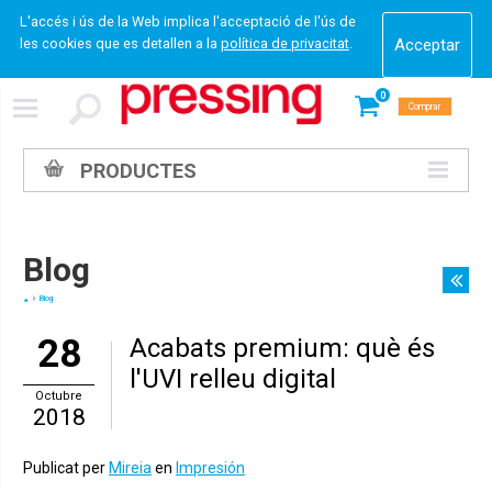
L'accés i ús de la Web implica l'acceptació de l'ús de
les cookies que es detallen a la
política de privacitat
.
0
Comprar
PRODUCTES
Blog
Blog
28
Acabats premium: què és
l'UVI relleu digital
Octubre
2018
Publicat per
Mireia
en
Impresión