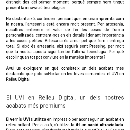
distingit des del primer moment, perquè sempre hem tingut
present la innovació tecnològica.
No obstant això, continuem pensant que, en una impremta com
la nostra, l'artesania està encara molt present. Per artesania,
nosaltres entenem el valor de fer les coses de forma
personalitzada, centrant-nos en els detalls i donant importància
a les coses petites. Artesania és amor pel que fem i entrega
total. Si això és artesania, així seguirà sent Pressing, per molt
que la nostra aposta sigui també l'última tecnologia. Per què
escollir quan tot pot conviure en la mateixa impremta?
Avui us expliquem en què consisteix un dels acabats més
destacats que pots sol·licitar en les teves comandes: el UVI en
Relleu Digital.
El UVI en Relleu Digital, un dels nostres
acabats més premiums
El
vernís UVI
s'utilitza en impressió per aconseguir un acabat en
relleu brillant. Per a això, s'utilitza la
il·luminació ultraviolada
.