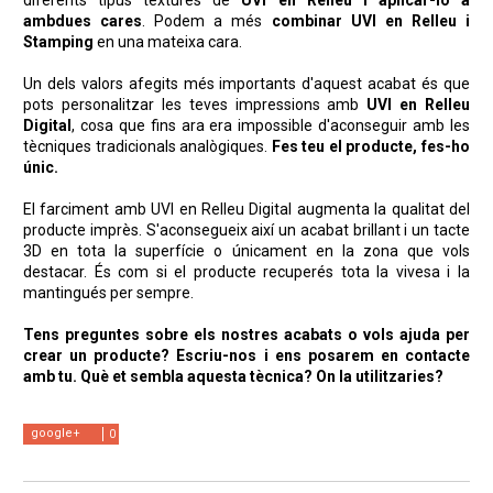
ambdues cares
. Podem a més
combinar UVI en Relleu i
Stamping
en una mateixa cara.
Un dels valors afegits més importants d'aquest acabat és que
pots personalitzar les teves impressions amb
UVI en Relleu
Digital
, cosa que fins ara era impossible d'aconseguir amb les
tècniques tradicionals analògiques.
Fes teu el producte, fes-ho
únic.
El farciment amb UVI en Relleu Digital augmenta la qualitat del
producte imprès. S'aconsegueix així un acabat brillant i un tacte
3D en tota la superfície o únicament en la zona que vols
destacar. És com si el producte recuperés tota la vivesa i la
mantingués per sempre.
Tens preguntes sobre els nostres acabats o vols ajuda per
crear un producte? Escriu-nos i ens posarem en contacte
amb tu. Què et sembla aquesta tècnica? On la utilitzaries?
google+
0