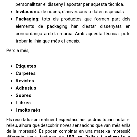
personalitzar el disseny i apostar per aquesta tècnica.
Invitacions:
de noces, d'aniversaris o dates especials.
Packaging:
tots els productes que formen part dels
elements de packaging han d'estar dissenyats en
concordança amb la marca. Amb aquesta tècnica, pots
trobar la línia que més et encaix.
Però a més,
Etiquetes
Carpetes
Revistes
Adhesius
Sobres
Llibres
I molts més
Els resultats són realment espectaculars: podràs tocar i notar el
relleu, alhora que descobrir noves sensacions que van més enllà
de la impressió. Es poden combinar en una mateixa impressió
diferents tipus textures de
UVI en Relleu i aplicar-lo a