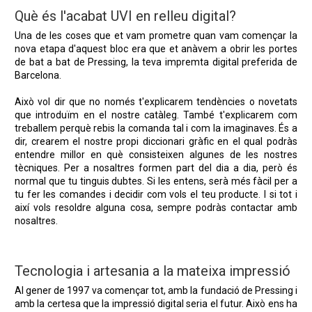
Què és l'acabat UVI en relleu digital?
Una de les coses que et vam prometre quan vam començar la
nova etapa d'aquest bloc era que et anàvem a obrir les portes
de bat a bat de Pressing, la teva impremta digital preferida de
Barcelona.
Això vol dir que no només t'explicarem tendències o novetats
que introduïm en el nostre catàleg. També t'explicarem com
treballem perquè rebis la comanda tal i com la imaginaves. És a
dir, crearem el nostre propi diccionari gràfic en el qual podràs
entendre millor en què consisteixen algunes de les nostres
tècniques. Per a nosaltres formen part del dia a dia, però és
normal que tu tinguis dubtes. Si les entens, serà més fàcil per a
tu fer les comandes i decidir com vols el teu producte. I si tot i
així vols resoldre alguna cosa, sempre podràs contactar amb
nosaltres.
Tecnologia i artesania a la mateixa impressió
Al gener de 1997 va començar tot, amb la fundació de Pressing i
amb la certesa que la impressió digital seria el futur. Això ens ha