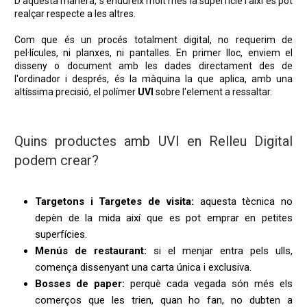
D'aquesta manera, s'endureix molt més la superfície i així es pot
realçar respecte a les altres.
Com que és un procés totalment digital, no requerim de
pel·lícules, ni planxes, ni pantalles. En primer lloc, enviem el
disseny o document amb les dades directament des de
l'ordinador i després, és la màquina la que aplica, amb una
altíssima precisió, el polímer
UVI
sobre l'element a ressaltar.
Quins productes amb UVI en Relleu Digital
podem crear?
Targetons i Targetes de visita:
aquesta tècnica no
depèn de la mida així que es pot emprar en petites
superfícies.
Menús de restaurant:
si el menjar entra pels ulls,
comença dissenyant una carta única i exclusiva.
Bosses de paper:
perquè cada vegada són més els
comerços que les trien, quan ho fan, no dubten a