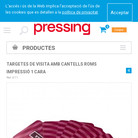
L'accés i ús de la Web implica l'acceptació de l'ús de
les cookies que es detallen a la
política de privacitat
.
0
Comprar
PRODUCTES
TARGETES DE VISITA AMB CANTELLS ROMS
IMPRESSIÓ 1 CARA
Ref. 011