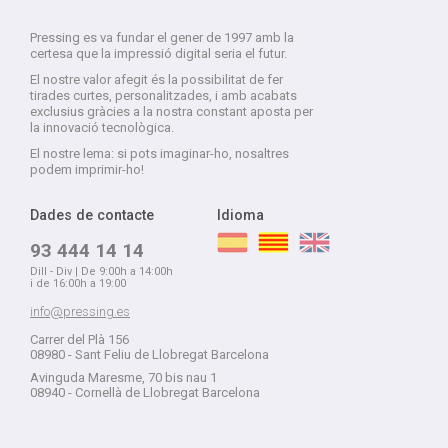
Pressing es va fundar el gener de 1997 amb la
certesa que la impressió digital seria el futur.
El nostre valor afegit és la possibilitat de fer
tirades curtes, personalitzades, i amb acabats
exclusius gràcies a la nostra constant aposta per
la innovació tecnològica.
El nostre lema: si pots imaginar-ho, nosaltres
podem imprimir-ho!
Dades de contacte
Idioma
93 444 14 14
Dill - Div | De 9:00h a 14:00h
i de 16:00h a 19:00
info@pressing.es
Carrer del Plà 156
08980 - Sant Feliu de Llobregat Barcelona
Avinguda Maresme, 70 bis nau 1
08940 - Cornellà de Llobregat Barcelona