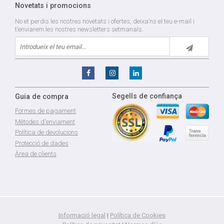
Novetats i promocions
No et perdis les nostres novetats i ofertes, deixa’ns el teu e-mail i
t’enviarem les nostres newsletters setmanals.
Segells de confiança
Guia de compra
Formes de pagament
Mètodes d'enviament
Política de devolucions
Protecció de dades
Àrea de clients
Informació legal
|
Política de Cookies