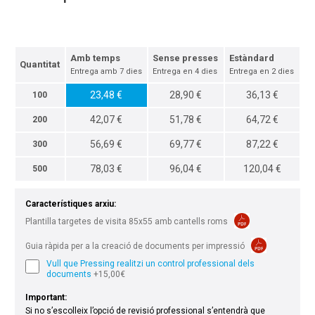
Amb temps
Sense presses
Estàndard
Quantitat
Entrega amb 7 dies
Entrega en 4 dies
Entrega en 2 dies
23,48 €
28,90 €
36,13 €
100
42,07 €
51,78 €
64,72 €
200
56,69 €
69,77 €
87,22 €
300
78,03 €
96,04 €
120,04 €
500
Característiques arxiu:
Plantilla targetes de visita 85x55 amb cantells roms
Guia ràpida per a la creació de documents per impressió
Vull que Pressing realitzi un control professional dels
documents
+15,00€
Important:
Si no s’escolleix l’opció de revisió professional s’entendrà que