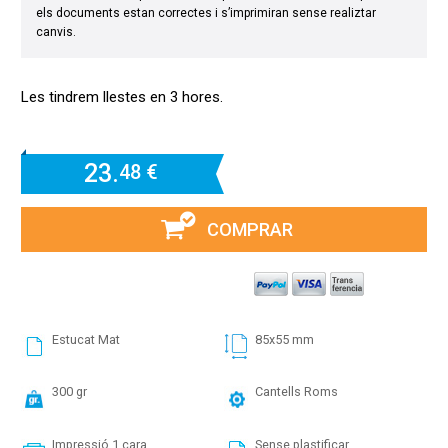
els documents estan correctes i s’imprimiran sense realiztar
canvis.
Les tindrem llestes en 3 hores.
23.
48 €
COMPRAR
Estucat Mat
85x55 mm
300 gr
Cantells Roms
Impressió 1 cara
Sense plastificar