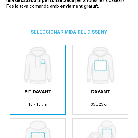
una
dessuadora
personalitzada
per a totes
les ocasions.
Fes la teva comanda
amb
enviament gratuït
.
SELECCIONAR MIDA DEL DISSENY
PIT DAVANT
DAVANT
10 x 10 cm
35 x 25 cm