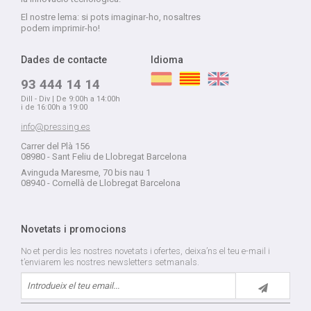
El nostre lema: si pots imaginar-ho, nosaltres
podem imprimir-ho!
Dades de contacte
Idioma
93 444 14 14
Dill - Div | De 9:00h a 14:00h
i de 16:00h a 19:00
info@pressing.es
Carrer del Plà 156
08980 - Sant Feliu de Llobregat Barcelona
Avinguda Maresme, 70 bis nau 1
08940 - Cornellà de Llobregat Barcelona
Novetats i promocions
No et perdis les nostres novetats i ofertes, deixa’ns el teu e-mail i
t’enviarem les nostres newsletters setmanals.