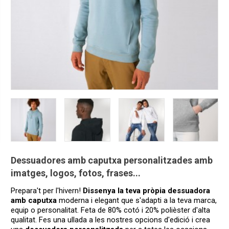
Dessuadores amb caputxa personalitzades amb
imatges, logos, fotos, frases...
Prepara't
per l'hivern!
Dissenya la teva pròpia
dessuadora
amb
caputxa
moderna i
elegant
que s'adapti
a la teva marca
,
equip
o
personalitat.
Feta
de 80
% cotó
i 20
% polièster
d'alta
qualitat.
Fes una
ullada a les nostres
opcions
d'edició
i crea